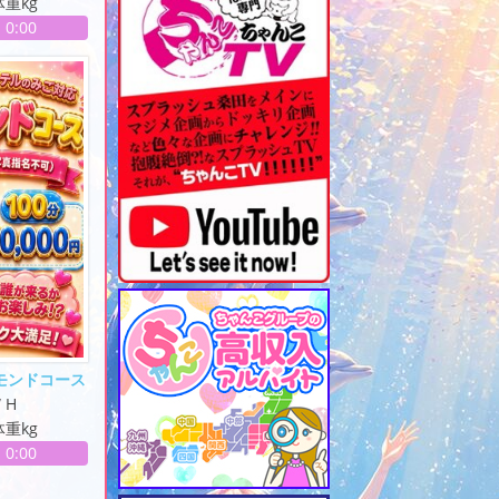
体重kg
-
0:00
モンドコース
W H
体重kg
-
0:00