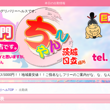
本日の出勤情報
のデリバリーヘルスです。
tel
名なしフリーのご案内がな、な、なんと！50分5000円ポッキリ！※5
リヘルTOP
>
出勤表
表