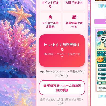
ポイント貯ま
WEB予約24h
【最
る
📓
🎁
マイガール限
会員価格で遊
定日記
べる
▶ いますぐ無料登録す
る
SMS認証・パスワード設定で完
了
AppStoreダウンロード不要のWeb
アプリです
📖 登録方法・ホーム画面追
加の手順
【デ
登録でお困りの方はお店までお電話く
ださい