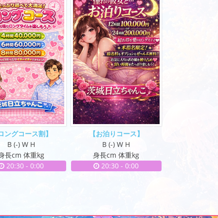
ロングコース割】
【お泊りコース】
B (-) W H
B (-) W H
身長cm 体重kg
身長cm 体重kg
20:30
-
0:00
20:30
-
0:00