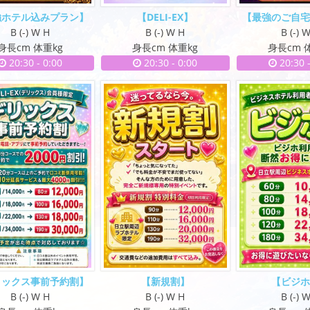
強ホテル込みプラン】
【DELI-EX】
【最強のご自
B (-) W H
B (-) W H
B (-) 
身長cm 体重kg
身長cm 体重kg
身長cm 
20:30
-
0:00
20:30
-
0:00
20:30
リックス事前予約割】
【新規割】
【ビジ
B (-) W H
B (-) W H
B (-) 