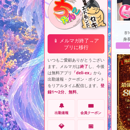
B1
身長
📱 メルマガ終了→ア
プリに移行
いつもご愛顧ありがとうござい
ます。メルマガは
終了
し、今後
は無料アプリ
「deli-ex」
から
出勤速報・クーポン・ポイント
をリアルタイム配信します。
登
録1〜2分、無料
。
🔔
🎟️
出勤速報
会員クーポン
💎
📅