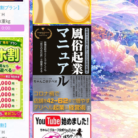
宅割プラン】
W H
体重kg
-
0:00
ホ割】
W H