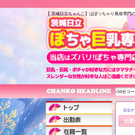
【 茨城日立ちゃんこ】はぽっちゃり風俗専門
！☆フリー限定イベント☆50分コース5000円！！地域最安値！！ご指
日立デ
出勤