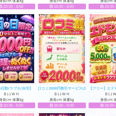
身長cm 体重kg
身長cm 体重kg
身長cm 
20:30
-
0:00
20:30
-
0:00
20:30
日割/ラブホ/自宅】
口コミ2000円割引サービス
(20)
【フリー】エド
B (-) W H
B (-) W H
B (-) 
身長cm 体重kg
身長cm 体重kg
身長cm 
20:30
-
0:00
20:30
-
0:00
20:30