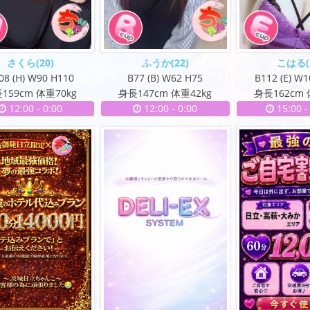
さくら
(20)
ふうか
(22)
こはる
08 (H) W90 H110
B77 (B) W62 H75
B112 (E) W
159cm 体重70kg
身長147cm 体重42kg
身長162cm 
12:00
-
0:00
12:00
-
0:00
15:00