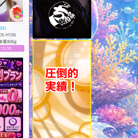
(26)
105 H106
体重80kg
-
19:30