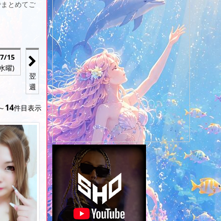
でまとめてご
7/
15
(水曜)
翌
週
14
～
件目表示