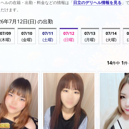
リヘルの在籍・出勤・料金などの情報は「
日立のデリヘル情報を見る
」
ただけます。
26年7月12日(日) の出勤
07/
09
07/
10
07/
11
07/
12
07/
13
07/
14
0
(木曜)
(金曜)
(土曜)
(日曜)
(月曜)
(火曜)
14
1
件中
件