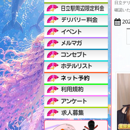
日立デ
確認い
20